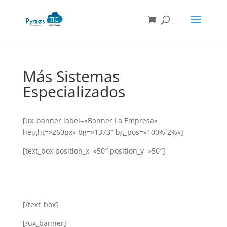
Búsqueda
de
productos
Más Sistemas
Especializados
[ux_banner label=»Banner La Empresa»
height=»260px» bg=»1373″ bg_pos=»100% 2%»]
[text_box position_x=»50″ position_y=»50″]
[/text_box]
[/ux_banner]