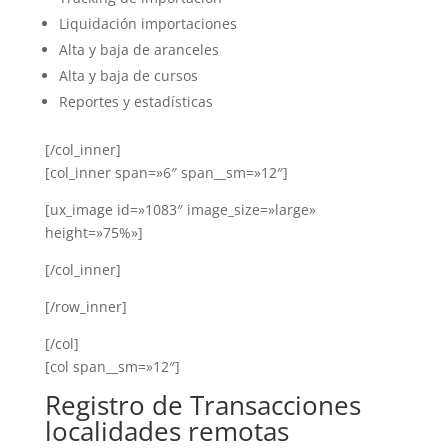
Liquidación importaciones
Alta y baja de aranceles
Alta y baja de cursos
Reportes y estadísticas
[/col_inner]
[col_inner span=»6″ span__sm=»12″]
[ux_image id=»1083″ image_size=»large»
height=»75%»]
[/col_inner]
[/row_inner]
[/col]
[col span__sm=»12″]
Registro de Transacciones
localidades remotas