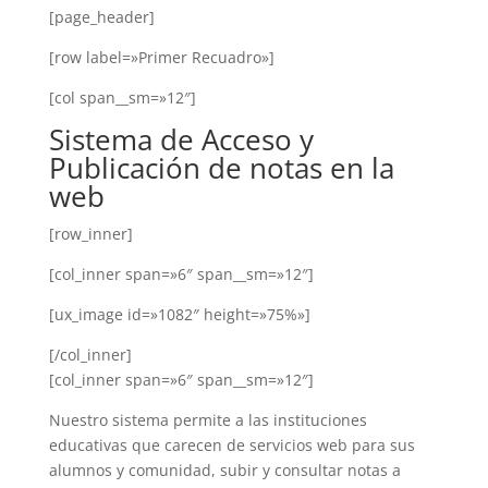
[page_header]
[row label=»Primer Recuadro»]
[col span__sm=»12″]
Sistema de Acceso y
Publicación de notas en la
web
[row_inner]
[col_inner span=»6″ span__sm=»12″]
[ux_image id=»1082″ height=»75%»]
[/col_inner]
[col_inner span=»6″ span__sm=»12″]
Nuestro sistema permite a las instituciones
educativas que carecen de servicios web para sus
alumnos y comunidad, subir y consultar notas a