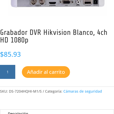
Grabador DVR Hikvision Blanco, 4ch
HD 1080p
$
85.93
Grabador
Añadir al carrito
DVR
Hikvision
Blanco,
4ch
SKU:
DS-7204HQHI-M1/S
Categoría:
Cámaras de seguridad
HD
1080p
cantidad
Descripción